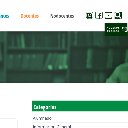
antes
Docentes
Nodocentes
ACCESOS
RAPIDOS
Categorías
Alumnado
Información General