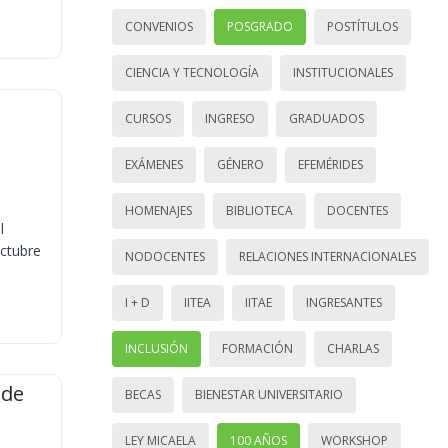
CONVENIOS
POSGRADO
POSTÍTULOS
CIENCIA Y TECNOLOGÍA
INSTITUCIONALES
CURSOS
INGRESO
GRADUADOS
EXÁMENES
GÉNERO
EFEMÉRIDES
HOMENAJES
BIBLIOTECA
DOCENTES
l
octubre
NODOCENTES
RELACIONES INTERNACIONALES
I + D
IITEA
IITAE
INGRESANTES
INCLUSIÓN
FORMACIÓN
CHARLAS
 de
BECAS
BIENESTAR UNIVERSITARIO
LEY MICAELA
100 AÑOS
WORKSHOP