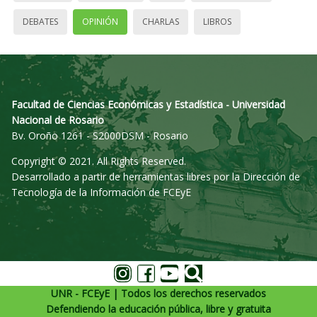
DEBATES
OPINIÓN
CHARLAS
LIBROS
Facultad de Ciencias Económicas y Estadística - Universidad
Nacional de Rosario
Bv. Oroño 1261 - S2000DSM - Rosario
Copyright © 2021. All Rights Reserved.
Desarrollado a partir de herramientas libres por la Dirección de
Tecnología de la Información de FCEyE
UNR - FCEyE | Todos los derechos reservados
Defendiendo la educación pública, libre y gratuita