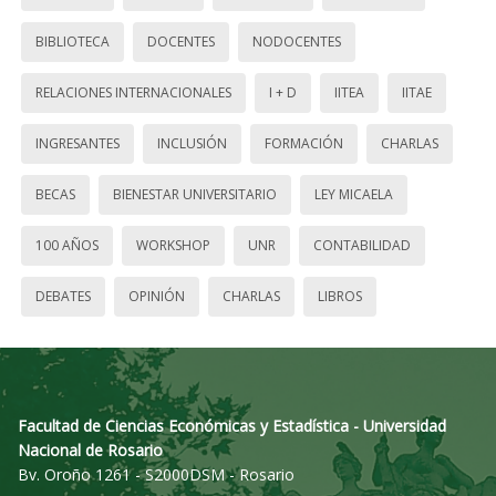
BIBLIOTECA
DOCENTES
NODOCENTES
RELACIONES INTERNACIONALES
I + D
IITEA
IITAE
INGRESANTES
INCLUSIÓN
FORMACIÓN
CHARLAS
BECAS
BIENESTAR UNIVERSITARIO
LEY MICAELA
100 AÑOS
WORKSHOP
UNR
CONTABILIDAD
DEBATES
OPINIÓN
CHARLAS
LIBROS
Facultad de Ciencias Económicas y Estadística - Universidad
Nacional de Rosario
Bv. Oroño 1261 - S2000DSM - Rosario