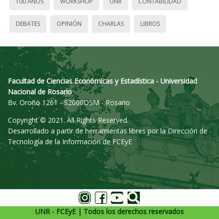
100 AÑOS
WORKSHOP
UNR
CONTABILIDAD
DEBATES
OPINIÓN
CHARLAS
LIBROS
Facultad de Ciencias Económicas y Estadística - Universidad
Nacional de Rosario
Bv. Oroño 1261 - S2000DSM - Rosario
Copyright © 2021. All Rights Reserved.
Desarrollado a partir de herramientas libres por la Dirección de
Tecnología de la Información de FCEyE
UNR - FCEyE | Todos los derechos reservados