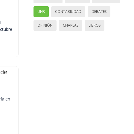
UNR
CONTABILIDAD
DEBATES
l
OPINIÓN
CHARLAS
LIBROS
octubre
 de
ría en