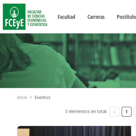
Facultad
Carreras
Postítulo
Inicio
>
Eventos
5 elementos en total:
1