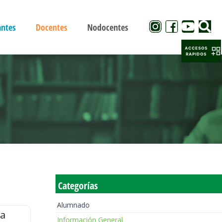
antes
Docentes
Nodocentes
ACCESOS
RAPIDOS
Categorías
Alumnado
la
Información General