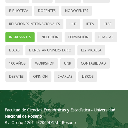
BIBLIOTECA
DOCENTES
NODOCENTES
RELACIONES INTERNACIONALES
I + D
IITEA
IITAE
INGRESANTES
INCLUSIÓN
FORMACIÓN
CHARLAS
BECAS
BIENESTAR UNIVERSITARIO
LEY MICAELA
100 AÑOS
WORKSHOP
UNR
CONTABILIDAD
DEBATES
OPINIÓN
CHARLAS
LIBROS
Facultad de Ciencias Económicas y Estadística - Universidad
Nacional de Rosario
Bv. Oroño 1261 - S2000DSM - Rosario