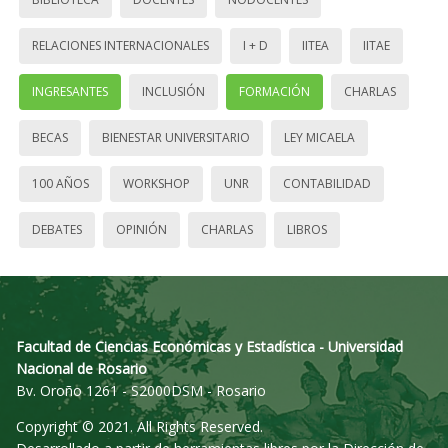
RELACIONES INTERNACIONALES
I + D
IITEA
IITAE
INGRESANTES
INCLUSIÓN
FORMACIÓN
CHARLAS
BECAS
BIENESTAR UNIVERSITARIO
LEY MICAELA
100 AÑOS
WORKSHOP
UNR
CONTABILIDAD
DEBATES
OPINIÓN
CHARLAS
LIBROS
Facultad de Ciencias Económicas y Estadística - Universidad
Nacional de Rosario
Bv. Oroño 1261 - S2000DSM - Rosario
Copyright © 2021. All Rights Reserved.