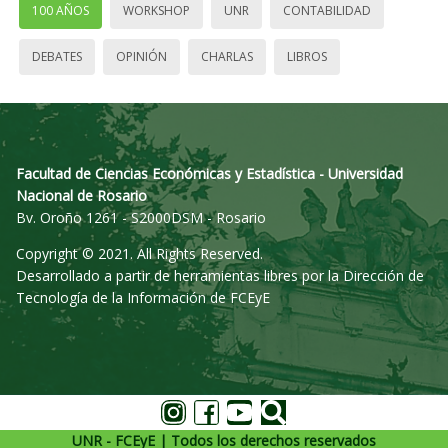
100 AÑOS
WORKSHOP
UNR
CONTABILIDAD
DEBATES
OPINIÓN
CHARLAS
LIBROS
Facultad de Ciencias Económicas y Estadística - Universidad
Nacional de Rosario
Bv. Oroño 1261 - S2000DSM - Rosario
Copyright © 2021. All Rights Reserved.
Desarrollado a partir de herramientas libres por la Dirección de
Tecnología de la Información de FCEyE
UNR - FCEyE | Todos los derechos reservados