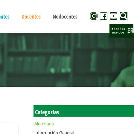
antes
Docentes
Nodocentes
ACCESOS
RAPIDOS
Categorías
Alumnado
Información General