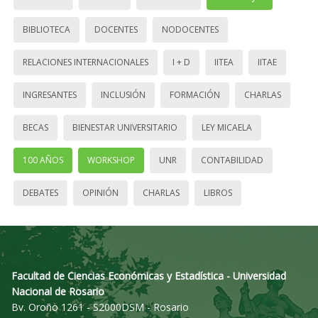
BIBLIOTECA
DOCENTES
NODOCENTES
RELACIONES INTERNACIONALES
I + D
IITEA
IITAE
INGRESANTES
INCLUSIÓN
FORMACIÓN
CHARLAS
BECAS
BIENESTAR UNIVERSITARIO
LEY MICAELA
100 AÑOS
WORKSHOP
UNR
CONTABILIDAD
DEBATES
OPINIÓN
CHARLAS
LIBROS
Facultad de Ciencias Económicas y Estadística - Universidad
Nacional de Rosario
Bv. Oroño 1261 - S2000DSM - Rosario