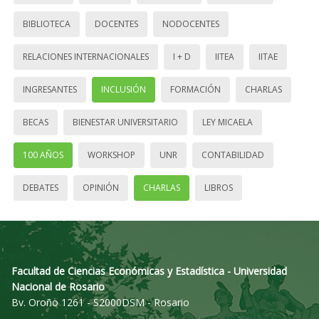
BIBLIOTECA
DOCENTES
NODOCENTES
RELACIONES INTERNACIONALES
I + D
IITEA
IITAE
INGRESANTES
INCLUSIÓN
FORMACIÓN
CHARLAS
BECAS
BIENESTAR UNIVERSITARIO
LEY MICAELA
100 AÑOS
WORKSHOP
UNR
CONTABILIDAD
DEBATES
OPINIÓN
CHARLAS
LIBROS
Facultad de Ciencias Económicas y Estadística - Universidad
Nacional de Rosario
Bv. Oroño 1261 - S2000DSM - Rosario