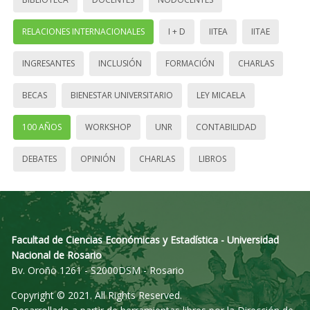
RELACIONES INTERNACIONALES
I + D
IITEA
IITAE
INGRESANTES
INCLUSIÓN
FORMACIÓN
CHARLAS
BECAS
BIENESTAR UNIVERSITARIO
LEY MICAELA
100 AÑOS
WORKSHOP
UNR
CONTABILIDAD
DEBATES
OPINIÓN
CHARLAS
LIBROS
Facultad de Ciencias Económicas y Estadística - Universidad
Nacional de Rosario
Bv. Oroño 1261 - S2000DSM - Rosario
Copyright © 2021. All Rights Reserved.