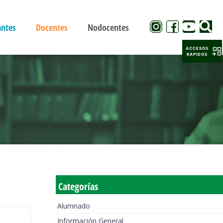
antes
Docentes
Nodocentes
ACCESOS
RAPIDOS
Categorías
Alumnado
Información General