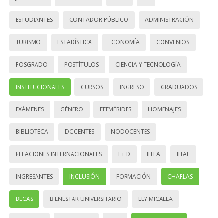
ESTUDIANTES
CONTADOR PÚBLICO
ADMINISTRACIÓN
TURISMO
ESTADÍSTICA
ECONOMÍA
CONVENIOS
POSGRADO
POSTÍTULOS
CIENCIA Y TECNOLOGÍA
INSTITUCIONALES
CURSOS
INGRESO
GRADUADOS
EXÁMENES
GÉNERO
EFEMÉRIDES
HOMENAJES
BIBLIOTECA
DOCENTES
NODOCENTES
RELACIONES INTERNACIONALES
I + D
IITEA
IITAE
INGRESANTES
INCLUSIÓN
FORMACIÓN
CHARLAS
BECAS
BIENESTAR UNIVERSITARIO
LEY MICAELA