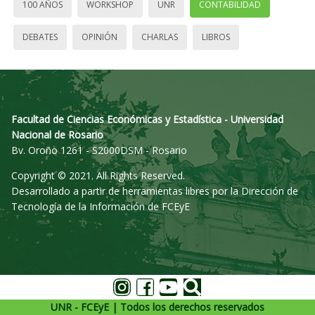
100 AÑOS
WORKSHOP
UNR
CONTABILIDAD
DEBATES
OPINIÓN
CHARLAS
LIBROS
Facultad de Ciencias Económicas y Estadística - Universidad
Nacional de Rosario
Bv. Oroño 1261 - S2000DSM - Rosario
Copyright © 2021. All Rights Reserved.
Desarrollado a partir de herramientas libres por la Dirección de
Tecnología de la Información de FCEyE
UNR - FCEyE | Todos los derechos reservados