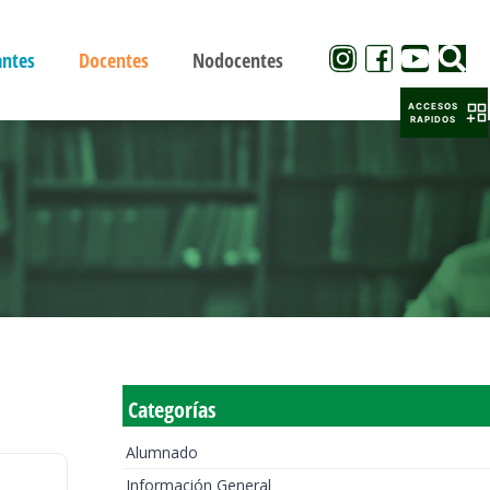
antes
Docentes
Nodocentes
ACCESOS
RAPIDOS
Categorías
Alumnado
Información General