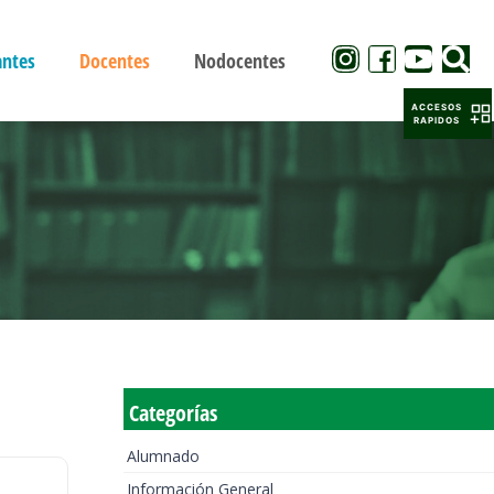
antes
Docentes
Nodocentes
ACCESOS
RAPIDOS
Categorías
Alumnado
Información General