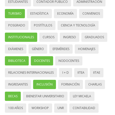
ESTUDIANTES
CONTADOR PÚBLICO
ADMINISTRACIÓN
TURISMO
ESTADÍSTICA
ECONOMÍA
CONVENIOS
POSGRADO
POSTÍTULOS
CIENCIA Y TECNOLOGÍA
INSTITUCIONALES
CURSOS
INGRESO
GRADUADOS
EXÁMENES
GÉNERO
EFEMÉRIDES
HOMENAJES
BIBLIOTECA
DOCENTES
NODOCENTES
RELACIONES INTERNACIONALES
I + D
IITEA
IITAE
INGRESANTES
INCLUSIÓN
FORMACIÓN
CHARLAS
BECAS
BIENESTAR UNIVERSITARIO
LEY MICAELA
100 AÑOS
WORKSHOP
UNR
CONTABILIDAD