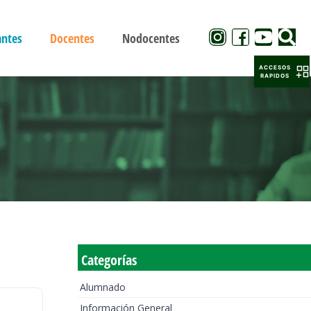
antes
Docentes
Nodocentes
ACCESOS
RAPIDOS
Categorías
Alumnado
Información General