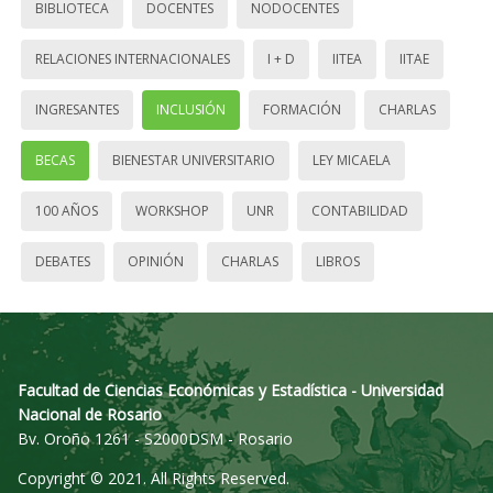
BIBLIOTECA
DOCENTES
NODOCENTES
RELACIONES INTERNACIONALES
I + D
IITEA
IITAE
INGRESANTES
INCLUSIÓN
FORMACIÓN
CHARLAS
BECAS
BIENESTAR UNIVERSITARIO
LEY MICAELA
100 AÑOS
WORKSHOP
UNR
CONTABILIDAD
DEBATES
OPINIÓN
CHARLAS
LIBROS
Facultad de Ciencias Económicas y Estadística - Universidad
Nacional de Rosario
Bv. Oroño 1261 - S2000DSM - Rosario
Copyright © 2021. All Rights Reserved.