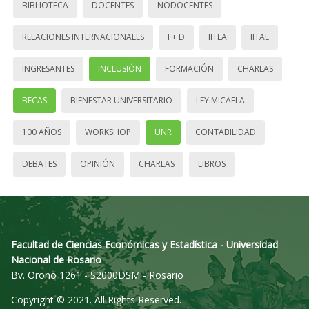
BIBLIOTECA
DOCENTES
NODOCENTES
RELACIONES INTERNACIONALES
I + D
IITEA
IITAE
INGRESANTES
INCLUSIÓN
FORMACIÓN
CHARLAS
BECAS
BIENESTAR UNIVERSITARIO
LEY MICAELA
100 AÑOS
WORKSHOP
UNR
CONTABILIDAD
DEBATES
OPINIÓN
CHARLAS
LIBROS
Facultad de Ciencias Económicas y Estadística - Universidad
Nacional de Rosario
Bv. Oroño 1261 - S2000DSM - Rosario
Copyright © 2021. All Rights Reserved.