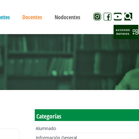
antes
Docentes
Nodocentes
ACCESOS
RAPIDOS
Categorías
Alumnado
Información General