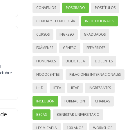
CONVENIOS
POSGRADO
POSTÍTULOS
CIENCIA Y TECNOLOGÍA
INSTITUCIONALES
CURSOS
INGRESO
GRADUADOS
EXÁMENES
GÉNERO
EFEMÉRIDES
HOMENAJES
BIBLIOTECA
DOCENTES
l
octubre
NODOCENTES
RELACIONES INTERNACIONALES
I + D
IITEA
IITAE
INGRESANTES
INCLUSIÓN
FORMACIÓN
CHARLAS
 de
BECAS
BIENESTAR UNIVERSITARIO
LEY MICAELA
100 AÑOS
WORKSHOP