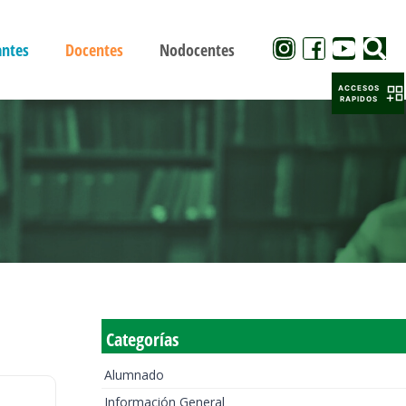
antes
Docentes
Nodocentes
ACCESOS
RAPIDOS
Categorías
Alumnado
Información General