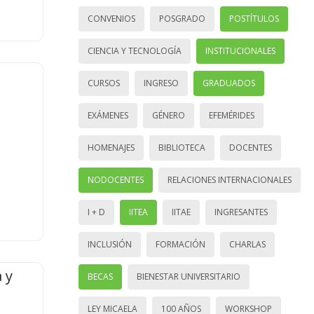
CONVENIOS
POSGRADO
POSTÍTULOS
CIENCIA Y TECNOLOGÍA
INSTITUCIONALES
CURSOS
INGRESO
GRADUADOS
EXÁMENES
GÉNERO
EFEMÉRIDES
HOMENAJES
BIBLIOTECA
DOCENTES
NODOCENTES
RELACIONES INTERNACIONALES
I + D
IITEA
IITAE
INGRESANTES
INCLUSIÓN
FORMACIÓN
CHARLAS
 y
BECAS
BIENESTAR UNIVERSITARIO
LEY MICAELA
100 AÑOS
WORKSHOP