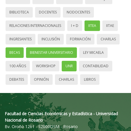
BIBLIOTECA
DOCENTES
NODOCENTES
RELACIONES INTERNACIONALES
I + D
IITEA
IITAE
INGRESANTES
INCLUSIÓN
FORMACIÓN
CHARLAS
BECAS
BIENESTAR UNIVERSITARIO
LEY MICAELA
100 AÑOS
WORKSHOP
UNR
CONTABILIDAD
DEBATES
OPINIÓN
CHARLAS
LIBROS
Facultad de Ciencias Económicas y Estadística - Universidad
Nacional de Rosario
Bv. Oroño 1261 - S2000DSM - Rosario