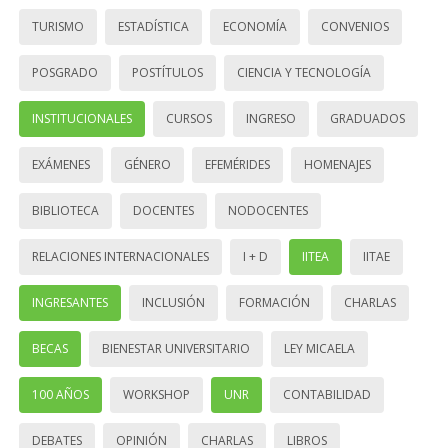
TURISMO
ESTADÍSTICA
ECONOMÍA
CONVENIOS
POSGRADO
POSTÍTULOS
CIENCIA Y TECNOLOGÍA
INSTITUCIONALES
CURSOS
INGRESO
GRADUADOS
EXÁMENES
GÉNERO
EFEMÉRIDES
HOMENAJES
BIBLIOTECA
DOCENTES
NODOCENTES
RELACIONES INTERNACIONALES
I + D
IITEA
IITAE
INGRESANTES
INCLUSIÓN
FORMACIÓN
CHARLAS
BECAS
BIENESTAR UNIVERSITARIO
LEY MICAELA
100 AÑOS
WORKSHOP
UNR
CONTABILIDAD
DEBATES
OPINIÓN
CHARLAS
LIBROS