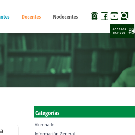
antes
Docentes
Nodocentes
ACCESOS
RAPIDOS
Categorías
Alumnado
la
Información General