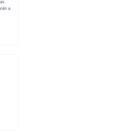
ias
arán a