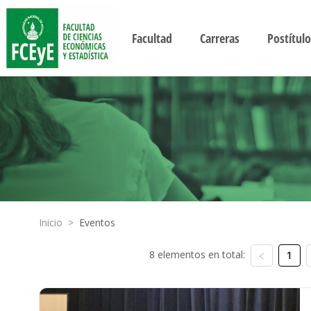
Facultad
Carreras
Postítulo
Inicio
>
Eventos
8 elementos en total:
1