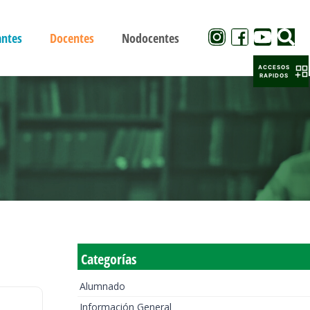
antes
Docentes
Nodocentes
ACCESOS
RAPIDOS
Categorías
Alumnado
Información General