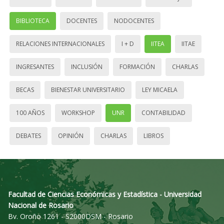
BIBLIOTECA
DOCENTES
NODOCENTES
RELACIONES INTERNACIONALES
I + D
IITEA
IITAE
INGRESANTES
INCLUSIÓN
FORMACIÓN
CHARLAS
BECAS
BIENESTAR UNIVERSITARIO
LEY MICAELA
100 AÑOS
WORKSHOP
UNR
CONTABILIDAD
DEBATES
OPINIÓN
CHARLAS
LIBROS
Facultad de Ciencias Económicas y Estadística - Universidad
Nacional de Rosario
Bv. Oroño 1261 - S2000DSM - Rosario