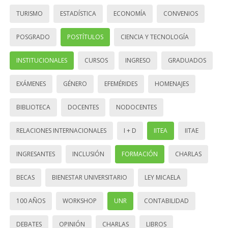
TURISMO
ESTADÍSTICA
ECONOMÍA
CONVENIOS
POSGRADO
POSTÍTULOS
CIENCIA Y TECNOLOGÍA
INSTITUCIONALES
CURSOS
INGRESO
GRADUADOS
EXÁMENES
GÉNERO
EFEMÉRIDES
HOMENAJES
BIBLIOTECA
DOCENTES
NODOCENTES
RELACIONES INTERNACIONALES
I + D
IITEA
IITAE
INGRESANTES
INCLUSIÓN
FORMACIÓN
CHARLAS
BECAS
BIENESTAR UNIVERSITARIO
LEY MICAELA
100 AÑOS
WORKSHOP
UNR
CONTABILIDAD
DEBATES
OPINIÓN
CHARLAS
LIBROS