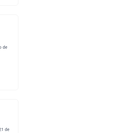
o de
21 de