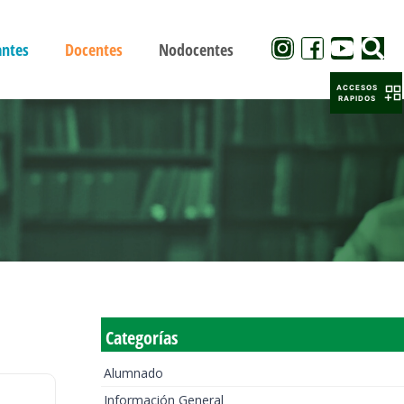
antes
Docentes
Nodocentes
ACCESOS
RAPIDOS
Categorías
Alumnado
Información General