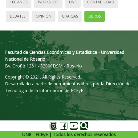
100 AÑOS
WORKSHOP
UNR
CONTABILIDAD
DEBATES
OPINIÓN
CHARLAS
LIBROS
Facultad de Ciencias Económicas y Estadística - Universidad
Nacional de Rosario
Bv. Oroño 1261 - S2000DSM - Rosario
Copyright © 2021. All Rights Reserved.
Desarrollado a partir de herramientas libres por la Dirección de
Tecnología de la Información de FCEyE
UNR - FCEyE | Todos los derechos reservados