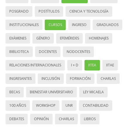
POSGRADO
POSTÍTULOS
CIENCIA Y TECNOLOGÍA
INSTITUCIONALES
CURSOS
INGRESO
GRADUADOS
EXÁMENES
GÉNERO
EFEMÉRIDES
HOMENAJES
BIBLIOTECA
DOCENTES
NODOCENTES
RELACIONES INTERNACIONALES
I + D
IITEA
IITAE
INGRESANTES
INCLUSIÓN
FORMACIÓN
CHARLAS
BECAS
BIENESTAR UNIVERSITARIO
LEY MICAELA
100 AÑOS
WORKSHOP
UNR
CONTABILIDAD
DEBATES
OPINIÓN
CHARLAS
LIBROS