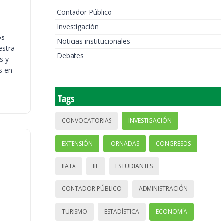
Contador Público
Investigación
os
Noticias institucionales
estra
Debates
s y
s en
Tags
CONVOCATORIAS
INVESTIGACIÓN
EXTENSIÓN
JORNADAS
CONGRESOS
IIATA
IIE
ESTUDIANTES
CONTADOR PÚBLICO
ADMINISTRACIÓN
TURISMO
ESTADÍSTICA
ECONOMÍA