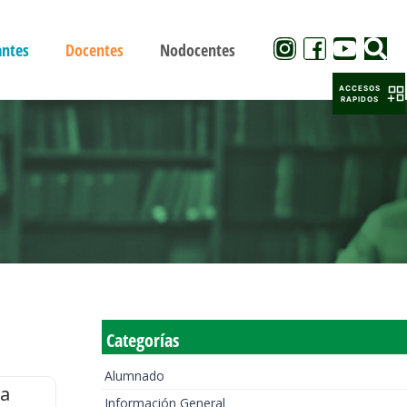
antes
Docentes
Nodocentes
ACCESOS
RAPIDOS
Categorías
Alumnado
la
Información General