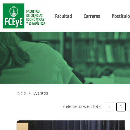
Facultad
Carreras
Postítulo
Inicio
>
Eventos
9 elementos en total:
1