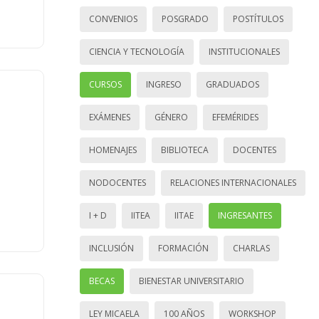
CONVENIOS
POSGRADO
POSTÍTULOS
CIENCIA Y TECNOLOGÍA
INSTITUCIONALES
CURSOS
INGRESO
GRADUADOS
EXÁMENES
GÉNERO
EFEMÉRIDES
HOMENAJES
BIBLIOTECA
DOCENTES
NODOCENTES
RELACIONES INTERNACIONALES
I + D
IITEA
IITAE
INGRESANTES
INCLUSIÓN
FORMACIÓN
CHARLAS
BECAS
BIENESTAR UNIVERSITARIO
LEY MICAELA
100 AÑOS
WORKSHOP