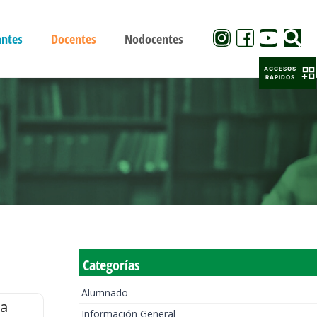
antes
Docentes
Nodocentes
ACCESOS
RAPIDOS
Categorías
Alumnado
la
Información General