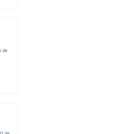
o de
21 de