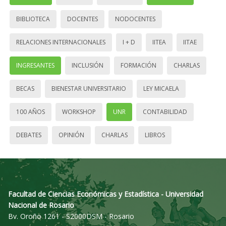
BIBLIOTECA
DOCENTES
NODOCENTES
RELACIONES INTERNACIONALES
I + D
IITEA
IITAE
INGRESANTES
INCLUSIÓN
FORMACIÓN
CHARLAS
BECAS
BIENESTAR UNIVERSITARIO
LEY MICAELA
100 AÑOS
WORKSHOP
UNR
CONTABILIDAD
DEBATES
OPINIÓN
CHARLAS
LIBROS
Facultad de Ciencias Económicas y Estadística - Universidad
Nacional de Rosario
Bv. Oroño 1261 - S2000DSM - Rosario