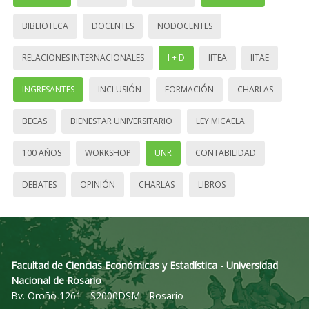
BIBLIOTECA
DOCENTES
NODOCENTES
RELACIONES INTERNACIONALES
I + D
IITEA
IITAE
INGRESANTES
INCLUSIÓN
FORMACIÓN
CHARLAS
BECAS
BIENESTAR UNIVERSITARIO
LEY MICAELA
100 AÑOS
WORKSHOP
UNR
CONTABILIDAD
DEBATES
OPINIÓN
CHARLAS
LIBROS
Facultad de Ciencias Económicas y Estadística - Universidad
Nacional de Rosario
Bv. Oroño 1261 - S2000DSM - Rosario