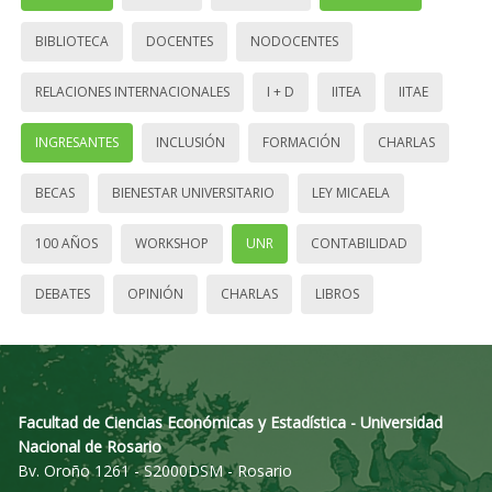
BIBLIOTECA
DOCENTES
NODOCENTES
RELACIONES INTERNACIONALES
I + D
IITEA
IITAE
INGRESANTES
INCLUSIÓN
FORMACIÓN
CHARLAS
BECAS
BIENESTAR UNIVERSITARIO
LEY MICAELA
100 AÑOS
WORKSHOP
UNR
CONTABILIDAD
DEBATES
OPINIÓN
CHARLAS
LIBROS
Facultad de Ciencias Económicas y Estadística - Universidad
Nacional de Rosario
Bv. Oroño 1261 - S2000DSM - Rosario