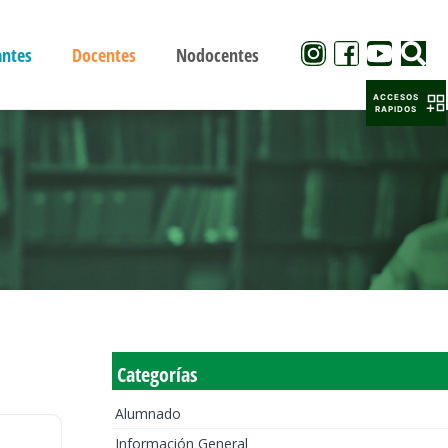
antes
Docentes
Nodocentes
ACCESOS
RAPIDOS
Categorías
Alumnado
Información General