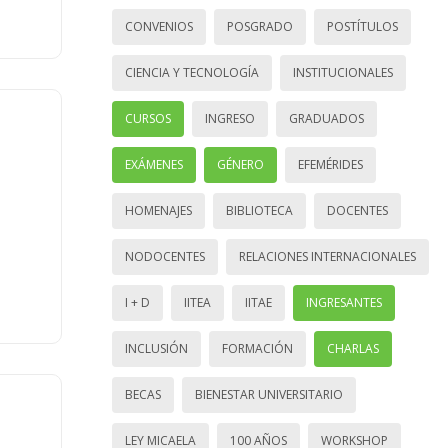
CONVENIOS
POSGRADO
POSTÍTULOS
CIENCIA Y TECNOLOGÍA
INSTITUCIONALES
CURSOS
INGRESO
GRADUADOS
EXÁMENES
GÉNERO
EFEMÉRIDES
HOMENAJES
BIBLIOTECA
DOCENTES
NODOCENTES
RELACIONES INTERNACIONALES
I + D
IITEA
IITAE
INGRESANTES
INCLUSIÓN
FORMACIÓN
CHARLAS
BECAS
BIENESTAR UNIVERSITARIO
LEY MICAELA
100 AÑOS
WORKSHOP