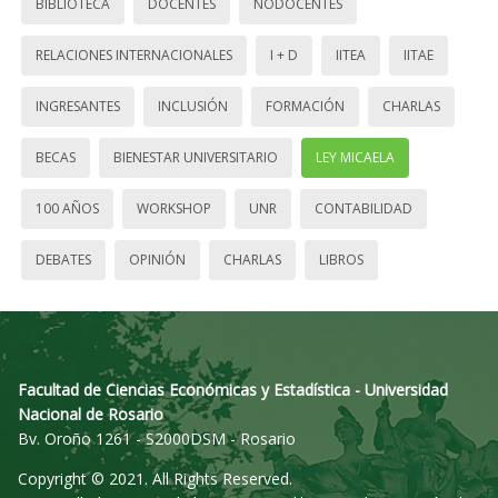
BIBLIOTECA
DOCENTES
NODOCENTES
RELACIONES INTERNACIONALES
I + D
IITEA
IITAE
INGRESANTES
INCLUSIÓN
FORMACIÓN
CHARLAS
BECAS
BIENESTAR UNIVERSITARIO
LEY MICAELA
100 AÑOS
WORKSHOP
UNR
CONTABILIDAD
DEBATES
OPINIÓN
CHARLAS
LIBROS
Facultad de Ciencias Económicas y Estadística - Universidad
Nacional de Rosario
Bv. Oroño 1261 - S2000DSM - Rosario
Copyright © 2021. All Rights Reserved.