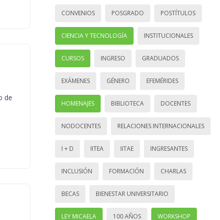
CONVENIOS
POSGRADO
POSTÍTULOS
CIENCIA Y TECNOLOGÍA
INSTITUCIONALES
CURSOS
INGRESO
GRADUADOS
EXÁMENES
GÉNERO
EFEMÉRIDES
o de
HOMENAJES
BIBLIOTECA
DOCENTES
NODOCENTES
RELACIONES INTERNACIONALES
I + D
IITEA
IITAE
INGRESANTES
INCLUSIÓN
FORMACIÓN
CHARLAS
BECAS
BIENESTAR UNIVERSITARIO
LEY MICAELA
100 AÑOS
WORKSHOP