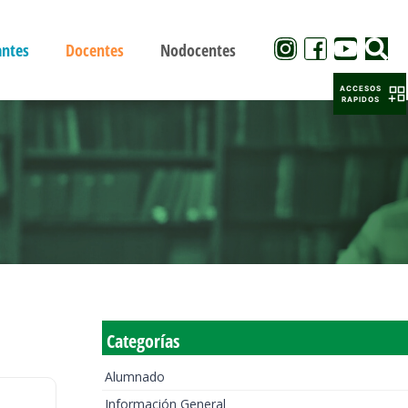
antes
Docentes
Nodocentes
ACCESOS
RAPIDOS
Categorías
Alumnado
Información General