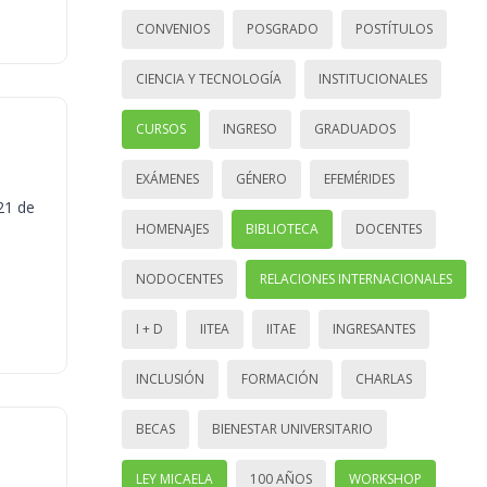
CONVENIOS
POSGRADO
POSTÍTULOS
CIENCIA Y TECNOLOGÍA
INSTITUCIONALES
CURSOS
INGRESO
GRADUADOS
EXÁMENES
GÉNERO
EFEMÉRIDES
21 de
HOMENAJES
BIBLIOTECA
DOCENTES
NODOCENTES
RELACIONES INTERNACIONALES
I + D
IITEA
IITAE
INGRESANTES
INCLUSIÓN
FORMACIÓN
CHARLAS
BECAS
BIENESTAR UNIVERSITARIO
LEY MICAELA
100 AÑOS
WORKSHOP