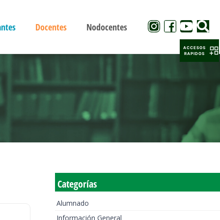
antes
Docentes
Nodocentes
ACCESOS
RAPIDOS
Categorías
Alumnado
Información General