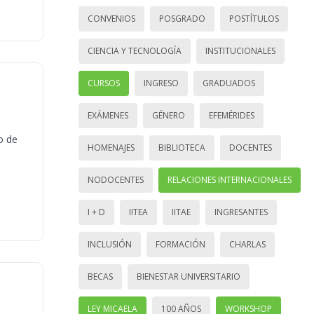
CONVENIOS
POSGRADO
POSTÍTULOS
CIENCIA Y TECNOLOGÍA
INSTITUCIONALES
CURSOS
INGRESO
GRADUADOS
EXÁMENES
GÉNERO
EFEMÉRIDES
o de
HOMENAJES
BIBLIOTECA
DOCENTES
NODOCENTES
RELACIONES INTERNACIONALES
I + D
IITEA
IITAE
INGRESANTES
INCLUSIÓN
FORMACIÓN
CHARLAS
BECAS
BIENESTAR UNIVERSITARIO
LEY MICAELA
100 AÑOS
WORKSHOP