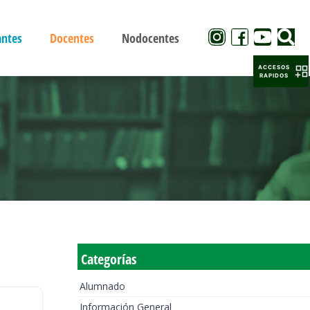
antes
Docentes
Nodocentes
ACCESOS
RAPIDOS
Categorías
Alumnado
Información General