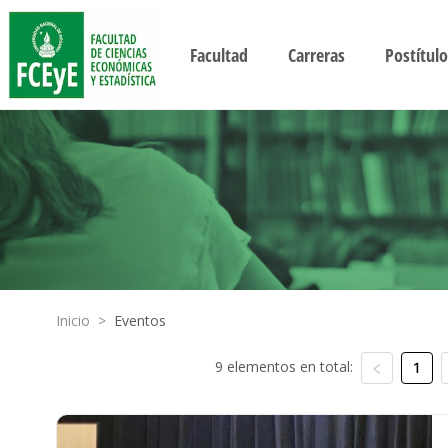
Facultad
Carreras
Postítulo
Inicio
>
Eventos
9 elementos en total:
1