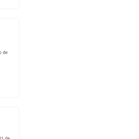
o de
21 de