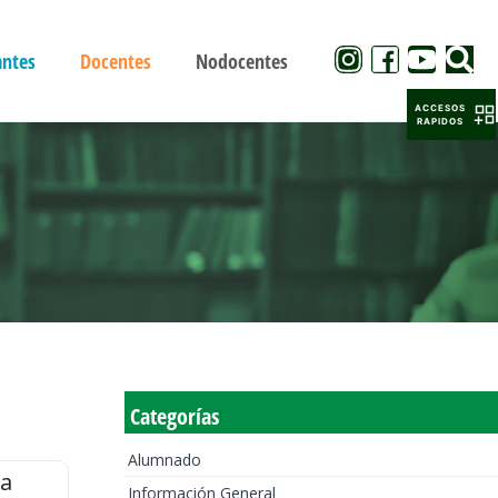
antes
Docentes
Nodocentes
ACCESOS
RAPIDOS
Categorías
Alumnado
la
Información General