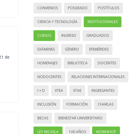
CONVENIOS
POSGRADO
POSTÍTULOS
CIENCIA Y TECNOLOGÍA
INSTITUCIONALES
CURSOS
INGRESO
GRADUADOS
EXÁMENES
GÉNERO
EFEMÉRIDES
21 de
HOMENAJES
BIBLIOTECA
DOCENTES
NODOCENTES
RELACIONES INTERNACIONALES
I + D
IITEA
IITAE
INGRESANTES
INCLUSIÓN
FORMACIÓN
CHARLAS
BECAS
BIENESTAR UNIVERSITARIO
LEY MICAELA
100 AÑOS
WORKSHOP