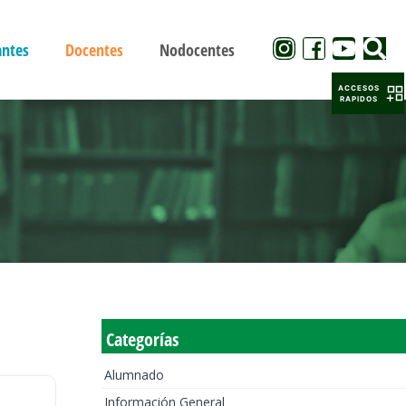
antes
Docentes
Nodocentes
ACCESOS
RAPIDOS
Categorías
Alumnado
Información General