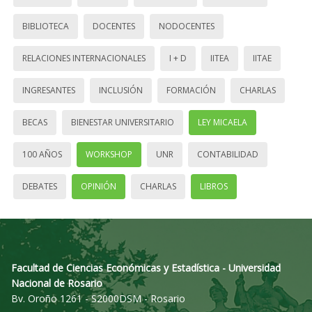
BIBLIOTECA
DOCENTES
NODOCENTES
RELACIONES INTERNACIONALES
I + D
IITEA
IITAE
INGRESANTES
INCLUSIÓN
FORMACIÓN
CHARLAS
BECAS
BIENESTAR UNIVERSITARIO
LEY MICAELA
100 AÑOS
WORKSHOP
UNR
CONTABILIDAD
DEBATES
OPINIÓN
CHARLAS
LIBROS
Facultad de Ciencias Económicas y Estadística - Universidad
Nacional de Rosario
Bv. Oroño 1261 - S2000DSM - Rosario