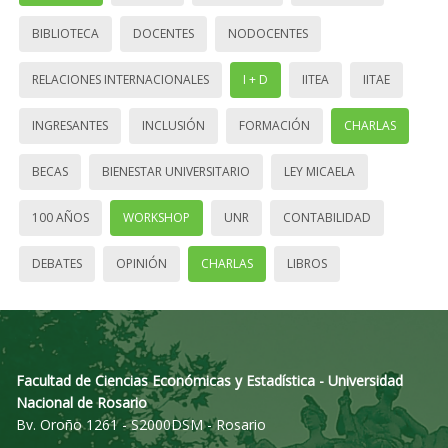
BIBLIOTECA
DOCENTES
NODOCENTES
RELACIONES INTERNACIONALES
I + D
IITEA
IITAE
INGRESANTES
INCLUSIÓN
FORMACIÓN
CHARLAS
BECAS
BIENESTAR UNIVERSITARIO
LEY MICAELA
100 AÑOS
WORKSHOP
UNR
CONTABILIDAD
DEBATES
OPINIÓN
CHARLAS
LIBROS
Facultad de Ciencias Económicas y Estadística - Universidad
Nacional de Rosario
Bv. Oroño 1261 - S2000DSM - Rosario