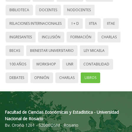
BIBLIOTECA
DOCENTES
NODOCENTES
RELACIONES INTERNACIONALES
I + D
IITEA
IITAE
INGRESANTES
INCLUSIÓN
FORMACIÓN
CHARLAS
BECAS
BIENESTAR UNIVERSITARIO
LEY MICAELA
100 AÑOS
WORKSHOP
UNR
CONTABILIDAD
DEBATES
OPINIÓN
CHARLAS
LIBROS
Facultad de Ciencias Económicas y Estadística - Universidad
Nacional de Rosario
Bv. Oroño 1261 - S2000DSM - Rosario