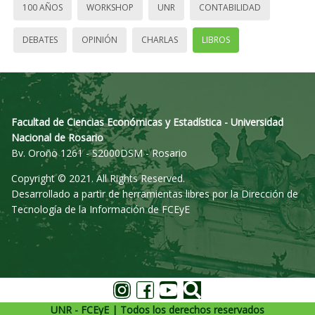
100 AÑOS
WORKSHOP
UNR
CONTABILIDAD
DEBATES
OPINIÓN
CHARLAS
LIBROS
Facultad de Ciencias Económicas y Estadística - Universidad
Nacional de Rosario
Bv. Oroño 1261 - S2000DSM - Rosario
Copyright © 2021. All Rights Reserved.
Desarrollado a partir de herramientas libres por la Dirección de
Tecnología de la Información de FCEyE
UNR - FCEyE | Todos los derechos reservados