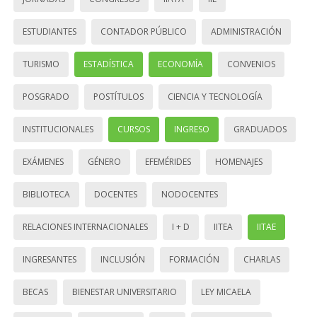
ESTUDIANTES
CONTADOR PÚBLICO
ADMINISTRACIÓN
TURISMO
ESTADÍSTICA
ECONOMÍA
CONVENIOS
POSGRADO
POSTÍTULOS
CIENCIA Y TECNOLOGÍA
INSTITUCIONALES
CURSOS
INGRESO
GRADUADOS
EXÁMENES
GÉNERO
EFEMÉRIDES
HOMENAJES
BIBLIOTECA
DOCENTES
NODOCENTES
RELACIONES INTERNACIONALES
I + D
IITEA
IITAE
INGRESANTES
INCLUSIÓN
FORMACIÓN
CHARLAS
BECAS
BIENESTAR UNIVERSITARIO
LEY MICAELA