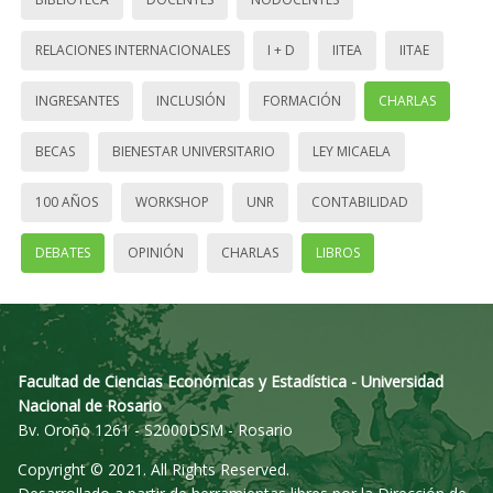
RELACIONES INTERNACIONALES
I + D
IITEA
IITAE
INGRESANTES
INCLUSIÓN
FORMACIÓN
CHARLAS
BECAS
BIENESTAR UNIVERSITARIO
LEY MICAELA
100 AÑOS
WORKSHOP
UNR
CONTABILIDAD
DEBATES
OPINIÓN
CHARLAS
LIBROS
Facultad de Ciencias Económicas y Estadística - Universidad
Nacional de Rosario
Bv. Oroño 1261 - S2000DSM - Rosario
Copyright © 2021. All Rights Reserved.