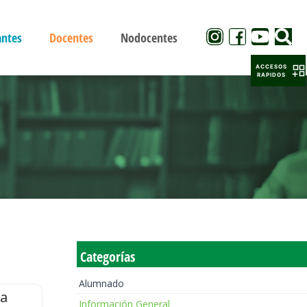
antes
Docentes
Nodocentes
ACCESOS
RAPIDOS
Categorías
Alumnado
la
Información General