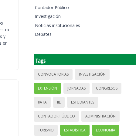
Contador Público
Investigación
os
Noticias institucionales
estra
Debates
s y
s en
Tags
CONVOCATORIAS
INVESTIGACIÓN
EXTENSIÓN
JORNADAS
CONGRESOS
IIATA
IIE
ESTUDIANTES
CONTADOR PÚBLICO
ADMINISTRACIÓN
TURISMO
ESTADÍSTICA
ECONOMÍA