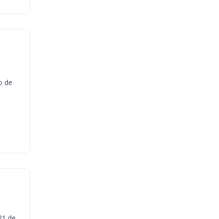
o de
21 de