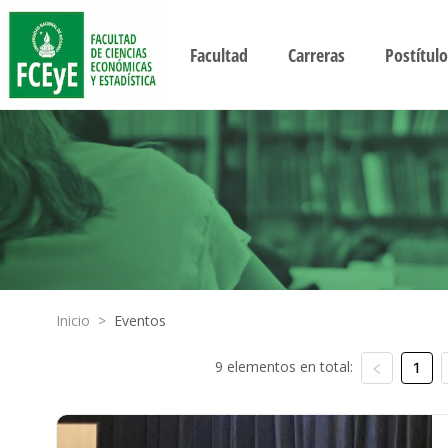
Facultad
Carreras
Postítulo
Inicio
>
Eventos
9 elementos en total:
1